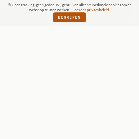
🍪 Geen tracking, geen gedoe. Wij gebruiken alleen functionele cookies om de
webshop te laten werken —
lees ons privacybeleid
.
BEGREPEN
RAAK (SCHIJNDEL)
WIZKIDS DEALER
SI
⬢
⬢