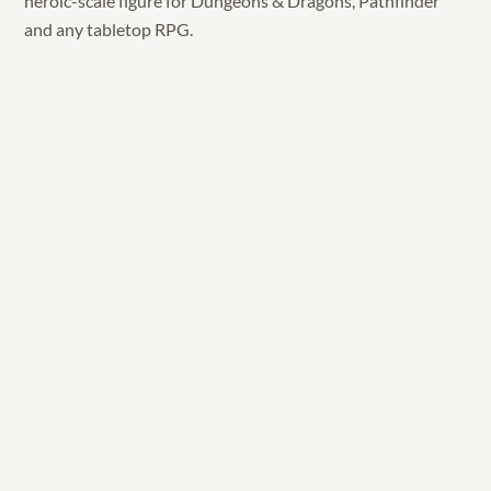
heroic-scale figure for Dungeons & Dragons, Pathfinder
and any tabletop RPG.