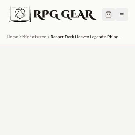
RPG GEAR
≡
Home
Miniaturen
Reaper Dark Heaven Legends: Phineas Greybone, Necromancer