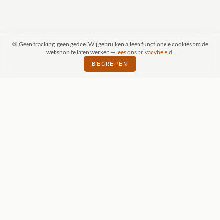
🍪 Geen tracking, geen gedoe. Wij gebruiken alleen functionele cookies om de
webshop te laten werken —
lees ons privacybeleid
.
BEGREPEN
RAAK (SCHIJNDEL)
WIZKIDS DEALER
SI
⬢
⬢