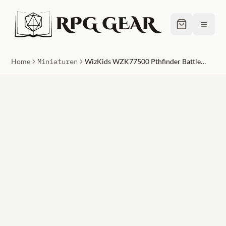
RPG GEAR
≡
Home
Miniaturen
WizKids WZK77500 Pthfinder Battles Premium Human Rogue Male Miniature