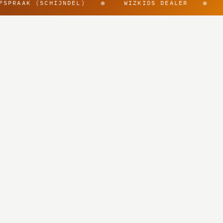
FSPRAAK (SCHIJNDEL)
WIZKIDS DEALER
⬢
⬢
@rpggearnl
Boeken