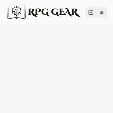
RPG GEAR
≡