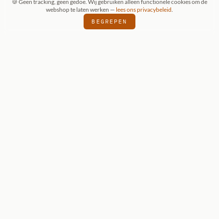
🍪 Geen tracking, geen gedoe. Wij gebruiken alleen functionele cookies om de
webshop te laten werken —
lees ons privacybeleid
.
BEGREPEN
ONZE KEUZE
Reaper Dark
Heaven Legends:
Grixus, Goblin
Wizard
Reaper Dark Heaven Legends — onbeschilderde
metalen miniatuur voor D&D 5e en Pathfinder.
€ 7,95
BEKIJK DETAILS
VOEG TOE