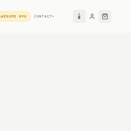
🕯
AWESOME RPG
CONTACT
▾