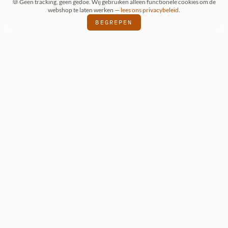
🍪 Geen tracking, geen gedoe. Wij gebruiken alleen functionele cookies om de
webshop te laten werken —
lees ons privacybeleid
.
BEGREPEN
ONZE KEUZE
Reaper Dark
Heaven Legends:
Grixus, Goblin
Wizard
Reaper Dark Heaven Legends — onbeschilderde
metalen miniatuur voor D&D 5e en Pathfinder.
€ 7,95
BEKIJK DETAILS
VOEG TOE