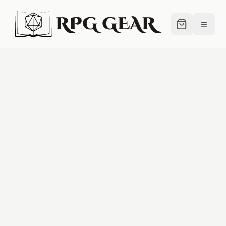
RPG GEAR
≡