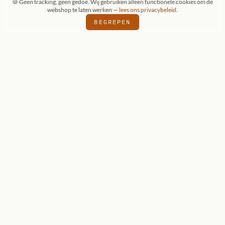
🍪 Geen tracking, geen gedoe. Wij gebruiken alleen functionele cookies om de
webshop te laten werken —
lees ons privacybeleid
.
BEGREPEN
ONZE KEUZE
Reaper Dark
Heaven Legends:
Grixus, Goblin
Wizard
Reaper Dark Heaven Legends — onbeschilderde
metalen miniatuur voor D&D 5e en Pathfinder.
€ 7,95
BEKIJK DETAILS
VOEG TOE