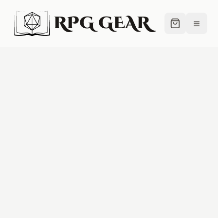
RPG GEAR
≡